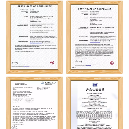
UL1077 (CVP-FR)
CCC （CVP-FR）