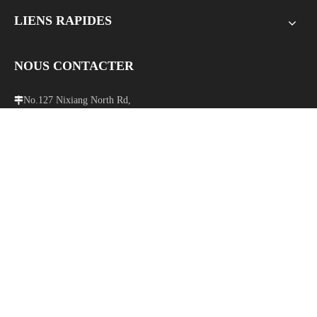
LIENS RAPIDES
NOUS CONTACTER
No.127 Nixiang North Rd,

Wenzhou Oujiangkou Industrial Cluster District, Zhejiang 325000
Chine.

+86-577-86798882

sales@chinehow.com
info@chinehow.com
ENVOYER LE MESSAGE