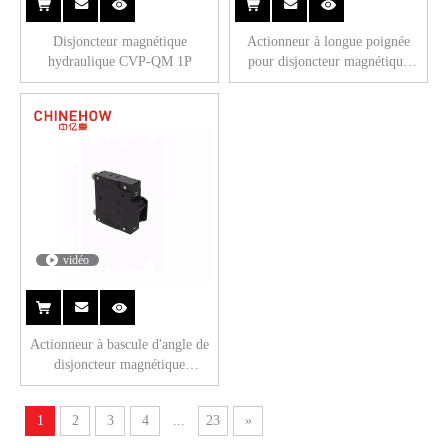
Disjoncteur magnétique
Actionneur à longue poignée
hydraulique CVP-QM 1P
pour disjoncteur magnétique
Hudraulic CVP-BM avec
languette.(QC250) 1P
vidéo
Actionneur à bascule d'angle de
disjoncteur magnétique
hydraulique CVP-FR avec garde
avec vis M5 1P
1
2
3
4
...
23
»