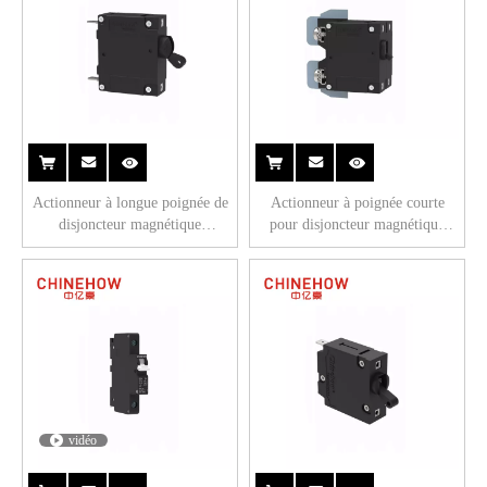
Actionneur à longue poignée de
Actionneur à poignée courte
disjoncteur magnétique
pour disjoncteur magnétique
hydraulique CVP-TH avec
hydraulique CVP-TH avec bus à
languette (QC250) 1P
vis M5 2P
vidéo