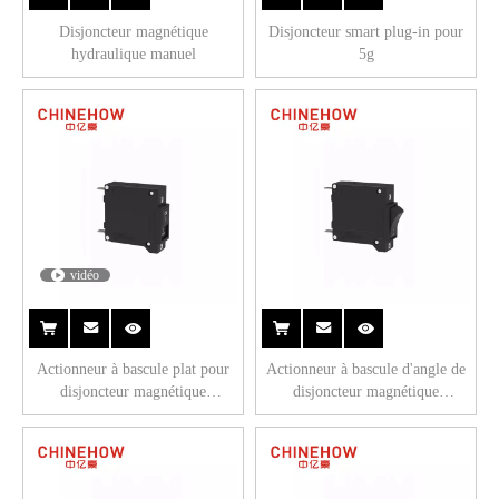
Disjoncteur magnétique
Disjoncteur smart plug-in pour
hydraulique manuel
5g
vidéo
Actionneur à bascule plat pour
Actionneur à bascule d'angle de
disjoncteur magnétique
disjoncteur magnétique
hydraulique CVP-TH avec
hydraulique CVP-TH avec
languette (QC250) 1P
languette (QC250) 1P