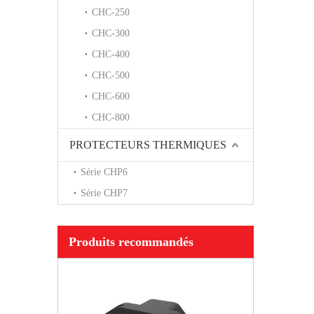
CHC-250
CHC-300
CHC-400
CHC-500
CHC-600
CHC-800
PROTECTEURS THERMIQUES
Série CHP6
Série CHP7
Produits recommandés
Actionneur à bascu
disjoncteur ma
hydraulique CVP-F