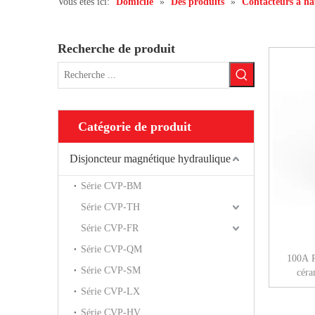
Vous êtes ici:
Domicile
»
Des produits
»
Contacteurs à ha
Recherche de produit
Catégorie de produit
Disjoncteur magnétique hydraulique
Série CVP-BM
Série CVP-TH
Série CVP-FR
Série CVP-QM
100A Re
Série CVP-SM
céra
Série CVP-LX
Série CVP-HV