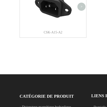
avec goujon
>
CSK-A15-A2
LIENS 
CATÉGORIE DE PRODUIT
Disjoncteur magnétique hydraulique