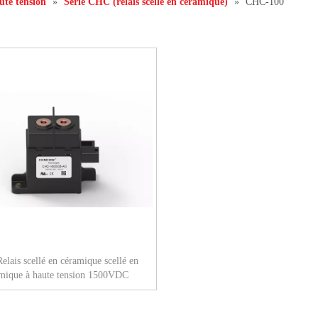
ute tension
»
Série CHC (relais scellé en céramique)
»
CHC-100
lais scellé en céramique scellé en
mique à haute tension 1500VDC