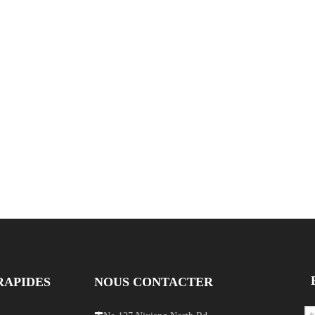
 M6 1P
avec vis M4 avec bus à
1P
RAPIDES
NOUS CONTACTER