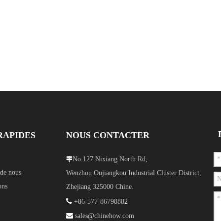
RAPIDES
NOUS CONTACTER
No.127 Nixiang North Rd,

de nous
Wenzhou Oujiangkou Industrial Cluster District,
ons
Zhejiang 325000 Chine.

+86-577-86798882

sales@chinehow.com