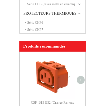
Série CHC (relais scellé en céramique)
PROTECTEURS THERMIQUES
Série CHP6
Série CHP7
Produits recommandés
Actionneur à bascu
disjoncteur ma
hydraulique CVP-F
avec goujon
>
CSK-B15-B52 (Orange Pantone