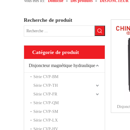
Vous êtes ici:
Domicile
»
Des produits
»
DISJONCTEUR 
Recherche de produit
Catégorie de produit
Disjoncteur magnétique hydraulique
Série CVP-BM
Série CVP-TH
Série CVP-FR
Série CVP-QM
Disjonc
Série CVP-SM
Série CVP-LX
Série CVP-HV