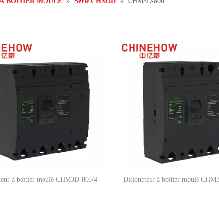
À BOÎTIER MOULÉ
»
Série CHM3D
»
CHM3D-800
teur à boîtier moulé CHM3D-800/4
Disjoncteur à boîtier moulé CHM