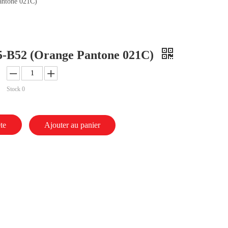
ntone 021C)
-B52 (Orange Pantone 021C)
Stock
0
te
Ajouter au panier