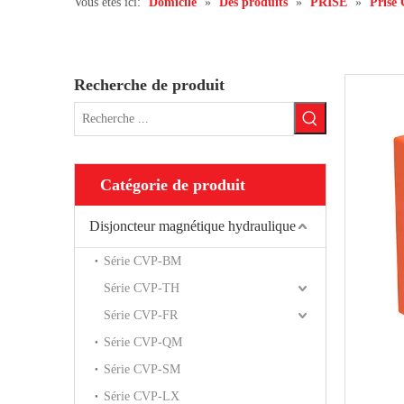
Vous êtes ici:
Domicile
»
Des produits
»
PRISE
»
Prise
Recherche de produit
Catégorie de produit
Disjoncteur magnétique hydraulique
Série CVP-BM
Série CVP-TH
Série CVP-FR
Série CVP-QM
Série CVP-SM
Série CVP-LX