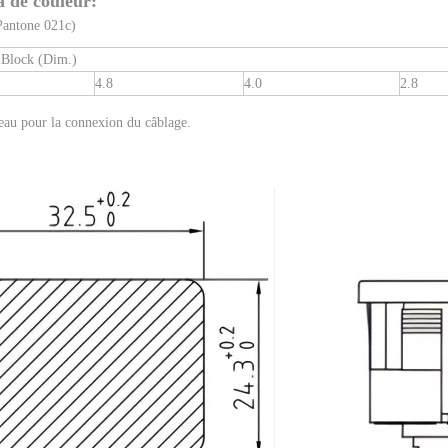
 de couleur:
Pantone 021c)
 Block (Dim.)
4.8
4.0
2.8
eau pour la connexion du câblage.