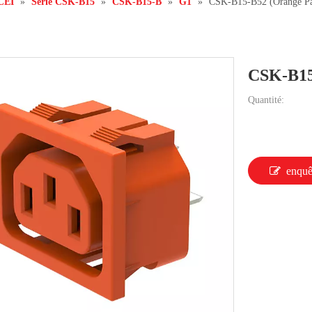
 CEI
»
Série CSK-B15
»
CSK-B15-B
»
G1
»
CSK-B15-B52 (Orange Pa
CSK-B15
Quantité:
enquê