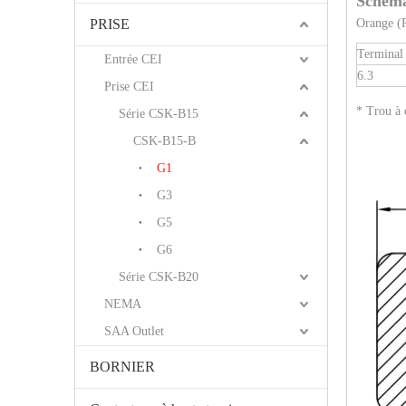
Schéma
PRISE
Orange (
Terminal
Entrée CEI
6.3
Prise CEI
* Trou à 
Série CSK-B15
CSK-B15-B
G1
G3
G5
G6
Série CSK-B20
NEMA
SAA Outlet
BORNIER