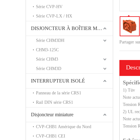
Série CVP-HV
Série CVP-LX / HX
DISJONCTEUR À BOÎTIER MOULÉ
Série CHM3DH
Partager su
CHM3-125C
Série CHM3
Descr
Série CHM3D
INTERRUPTEUR ISOLÉ
Spécifi
1) Tüv
Panneau de la série CRS1
Note actu
Rail DIN série CRS1
Tension 
2) UL re
Disjoncteur miniature
Note actu
Tension 
CVP-CHB1 Amérique du Nord
CVP-CHB1 CEI