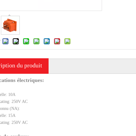
r:
iption du produit
cations électriques:
elle: 10A
Rating: 250V AC
connu (NA):
elle: 15A
Rating: 250V AC