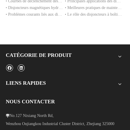
Courbes de déclenchement des disjoncteurs magnétiques hydrauliques expliquées
Principales applications des disjoncteurs magnétiques hydrauliques dans les équipements industriels
Disjoncteurs magnétiques hydrauliques pour équipements de télécommunications et 5G
Meilleures pratiques de maintenance pour des performances à long terme du MCCB
Problèmes courants liés aux disjoncteurs à boîtier moulé et comment les éviter
Le rôle des disjoncteurs à boîtier moulé dans les systèmes de réseaux intelligents
CATÉGORIE DE PRODUIT
LIENS RAPIDES
NOUS CONTACTER
No.127 Nixiang North Rd,

Wenzhou Oujiangkou Industrial Cluster District, Zhejiang 325000