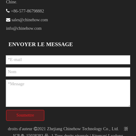
Chine.

+86-577-86798882

sales@chinehow.com
info@chinehow.com
ENVOYER LE MESSAGE
Soumettre
droits d'auteur

2021 Zhejiang Chinehow Technology Co., Ltd.
浙
ICP 备 15028283 号 -1
Tous droits réservés |
Sitemap
|
Leadong