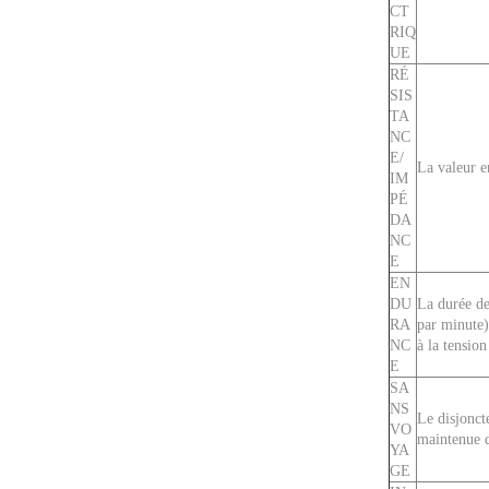
CT
RIQ
UE
RÉ
SIS
TA
NC
E/
La valeur e
IM
PÉ
DA
NC
E
EN
DU
La durée de
RA
par minute)
NC
à la tensio
E
SA
NS
Le disjonct
VO
maintenue d
YA
GE