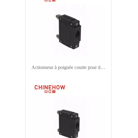
Actionneur à poignée courte pour disjoncteur magnétique hydraulique CVP-FR avec goujon M6 1P