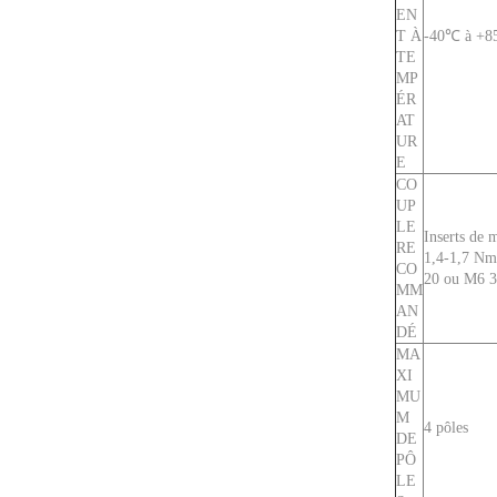
EN
T À
-40℃ à +
TE
MP
ÉR
AT
UR
E
CO
UP
LE
Inserts de
RE
1,4-1,7 Nm
CO
20 ou M6 3
MM
AN
DÉ
MA
XI
MU
M
4 pôles
DE
PÔ
LE