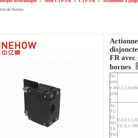
nétique hydraulique
»
Série CVP-FR
»
CVP-FR
»
Actionneur à poign
res de bornes
Actionne
disjonct
FR avec 
bornes
No
mbr
e de
1,2,3,4 pôl
pôle
s
AC
TU
EL
CA 0.1-125A
NO
CC 0.1-100
TA
TIO