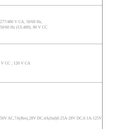
277/480 V CA, 50/60 Hz,
50/60 Hz (UL489); 80 V CC
 V CC ; 120 V CA
50V AC,7A(Res),28V DC,4A(Ind)0.25A-28V DC,0.1A-125V