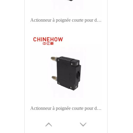
Actionneur à poignée courte pour disjoncteur magnétique hydraulique CVP-FR avec vis M5 1P
Actionneur à poignée courte pour disjoncteur magnétique hydraulique CVP-FR avec balle 1P