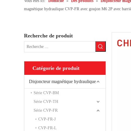
Vous êtes ici:
Domicile
»
Des produits
»
Disjoncteur mag
magnétique hydraulique CVP-FR avec goujon M6 2P avec barriè
Recherche de produit
Catégorie de produit
Disjoncteur magnétique hydraulique
Série CVP-BM
Série CVP-TH
Série CVP-FR
CVP-FR-J
CVP-FR-L