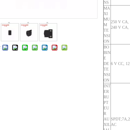
NS
MA
XI
MU
250 V CA, 
M
240 V CA, 
TE
NSI
ON
r:
BO
BIN
E
DE
6 V CC, 12
TE
NSI
ON
INT
ER
RU
PT
EU
R
AU
SPDT;7A,2
XIL
AC