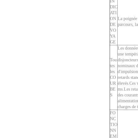
IN
DIC
ATI
ON
La poignée 
DE
parcours, l
VO
YA
GE
Les données
une tempéra
Tou
disjoncteur
tes
nominaux de
les
d'impulsion
CO
retards stan
UR
élevés.Ces 
BE
ms.Les reta
S
des courants
alimentatio
charges de 
FO
NC
TIO
NN
EM