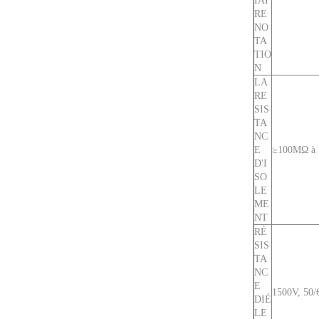
IAI
RE
NO
TA
TIO
N
LA
RE
SIS
TA
NC
E
≥100MΩ à
D'I
SO
LE
ME
NT
RÉ
SIS
TA
NC
E
1500V, 50/6
DIÉ
LE