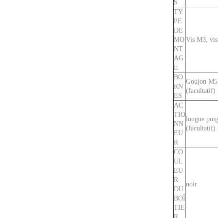
S
TY
PE
DE
MO
Vis M3, vis
NT
AG
E
BO
Goujon M5, 
RN
(facultatif)
ES
AC
TIO
longue poig
NN
(facultatif)
EU
R
CO
UL
EU
R
noir
DU
BOÎ
TIE
R