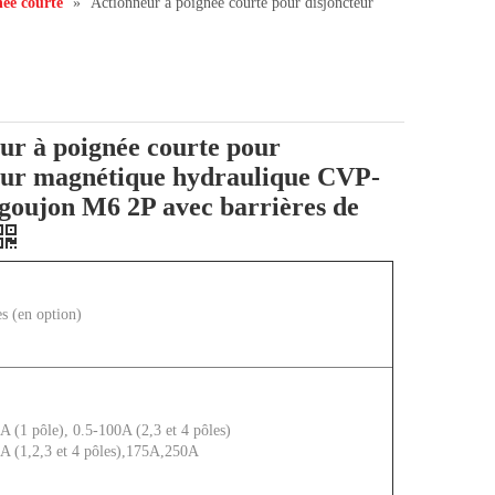
ée courte
»
Actionneur à poignée courte pour disjoncteur
ur à poignée courte pour
eur magnétique hydraulique CVP-
goujon M6 2P avec barrières de
es (en option)
 (1 pôle), 0.5-100A (2,3 et 4 pôles)
A (1,2,3 et 4 pôles),175A,250A