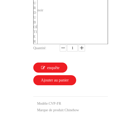
U
R
noir
D
U
B
OÎ
TI
E
R
Quantité:
enquête
Ajouter au panier
Modèle:
CVP-FR
Marque de produit:
Chinehow