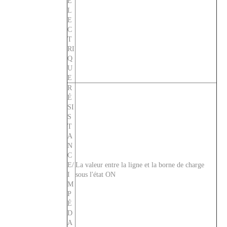
É
L
E
C
T
RI
Q
U
E
R
É
Actionneur à longue poignée de disjoncteur magnétique hydraulique CVP-FR avec vis M5 et interrupteur auxiliaire 1P
Actionneur à longue poignée de disjoncteur magnétique hydraulique CVP-FR par unité avec vis M5 et barrières de bornes 4P
SI
S
T
A
N
C
E/
La valeur entre la ligne et la borne de charge
I
sous l'état ON
M
P
É
D
A