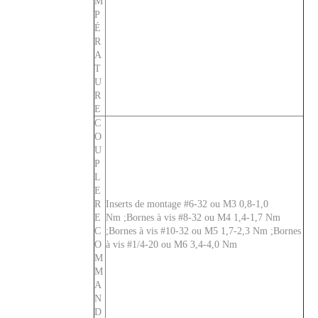
M
P
É
R
A
T
U
R
E
C
O
U
P
L
E
R
Inserts de montage #6-32 ou M3 0,8-1,0
E
Nm ;Bornes à vis #8-32 ou M4 1,4-1,7 Nm
C
;Bornes à vis #10-32 ou M5 1,7-2,3 Nm ;Bornes
O
à vis #1/4-20 ou M6 3,4-4,0 Nm
M
M
A
N
D