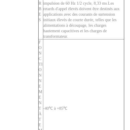
R
impulsion de 60 Hz 1/2 cycle, 8,33 ms.Les
B
retards d'appel élevés doivent être destinés aux
E
applications avec des courants de surtension
S
initiaux élevés de courte durée, telles que les
alimentations à découpage, les charges
hautement capacitives et les charges de
transformateur.
F
O
N
C
TI
O
N
N
E
M
E
N
T
-40℃ à +85℃
À
T
E