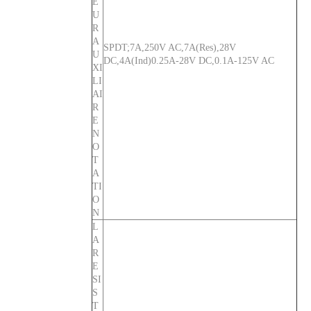
E
U
R
A
SPDT;7A,250V AC,7A(Res),28V
U
DC,4A(Ind)0.25A-28V DC,0.1A-125V AC
XI
LI
AI
R
E
N
CVP-FR Disjoncteur magnétique hydraulique Actionneur à longue poignée par unité avec goujon M6 et barrières terminales 2P
CVP-FR Disjoncteur magnétique hydraulique Actionneur à longue poignée par pôle avec goujon M6 et barrières terminales 3P
O
T
A
TI
O
N
L
A
R
E
SI
S
T