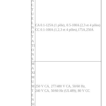
A
C
T
U
E
L
CA 0.1-125A (1 pôle), 0.5-100A (2,3 et 4 pôles)
N
CC 0.1-100A (1,2,3 et 4 pôles),175A,250A
O
T
A
TI
CVP-FR Disjoncteur magnétique hydraulique Actionneur à longue poignée par pôle avec balle et interrupteur d'alarme 2P
Actionneur à longue poignée de disjoncteur magnétique hydraulique CVP-FR avec balle et interrupteur d'alarme 1P
O
N
S
M
A
XI
M
U
M
250 V CA, 277/480 V CA, 50/60 Hz,
T
240 V CA, 50/60 Hz (UL489); 80 V CC
E
N
SI