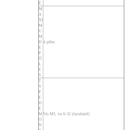
É
M
A
XI
M
U
M
D
4 pôles
E
P
Ô
L
E
S
T
Y
P
E
D
E
M
Vis M3, vis 6-32 (facultatif)
O
N