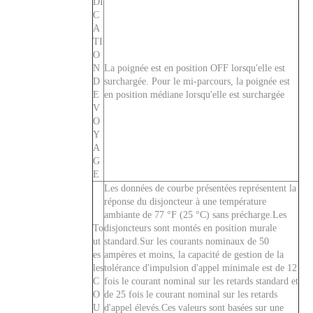
DI
C
A
TI
O
N
La poignée est en position OFF lorsqu'elle est
D
surchargée. Pour le mi-parcours, la poignée est
E
en position médiane lorsqu'elle est surchargée
V
O
Y
A
G
E
Les données de courbe présentées représentent la
réponse du disjoncteur à une température
ambiante de 77 °F (25 °C) sans précharge.Les
To
disjoncteurs sont montés en position murale
ut
standard.Sur les courants nominaux de 50
es
ampères et moins, la capacité de gestion de la
les
tolérance d'impulsion d'appel minimale est de 12
C
fois le courant nominal sur les retards standard et
O
de 25 fois le courant nominal sur les retards
U
d'appel élevés.Ces valeurs sont basées sur une