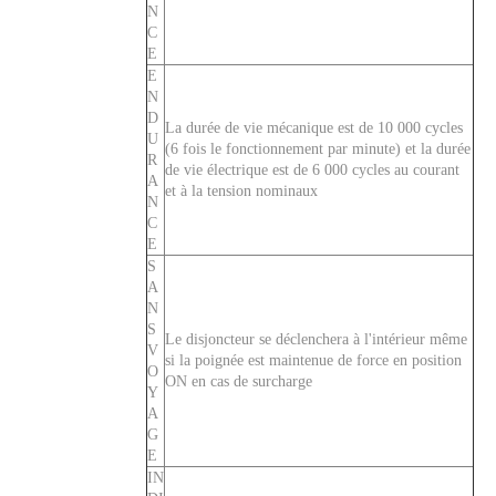
N
C
CVP-FR Disjoncteur magnétique hydraulique Actionneur à longue poignée par unité avec balle et interrupteur d'alarme 3P
CVP-FR Disjoncteur magnétique hydraulique Actionneur à longue poignée par pôle avec vis M5 et barrières terminales 3P
E
E
N
D
La durée de vie mécanique est de 10 000 cycles
U
(6 fois le fonctionnement par minute) et la durée
R
de vie électrique est de 6 000 cycles au courant
A
et à la tension nominaux
N
C
E
S
A
N
S
Le disjoncteur se déclenchera à l'intérieur même
V
si la poignée est maintenue de force en position
O
CVP-FR Disjoncteur magnétique hydraulique Actionneur à longue poignée par pôle avec goujon M6 et barrières terminales 2P
Actionneur à longue poignée de disjoncteur magnétique hydraulique CVP-FR avec goujon M6 et interrupteur auxiliaire 1P
ON en cas de surcharge
Y
A
G
E
IN