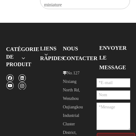
miniature
ENVOYER
LIENS
NOUS
CATÉGORIE
DE
LE
RAPIDES
CONTACTER
PRODUIT
MESSAGE
No.127

Nixiang
North Rd,
Wenzhou
Oujiangkou
Industrial
Cluster
District,