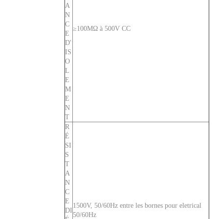
A
N
CVP-FR Disjoncteur magnétique hydraulique Actionneur à longue poignée par pôle avec goujon M6 et interrupteur auxiliaire 2P
CVP-FR Disjoncteur magnétique hydraulique Actionneur à longue poignée par unité avec vis M5 et barrières de borne 2P
C
≥100MΩ à 500V CC
E
D'
IS
O
L
E
M
E
N
T
R
É
SI
S
T
CVP-FR Disjoncteur magnétique hydraulique Actionneur à longue poignée par unité avec goujon M6 et barrières terminales 3P
CVP-FR Disjoncteur magnétique hydraulique Actionneur à longue poignée par pôle avec vis M5 et barrières terminales 2P
A
N
C
E
1500V, 50/60Hz entre les bornes pour eletrical
DI
50/60Hz