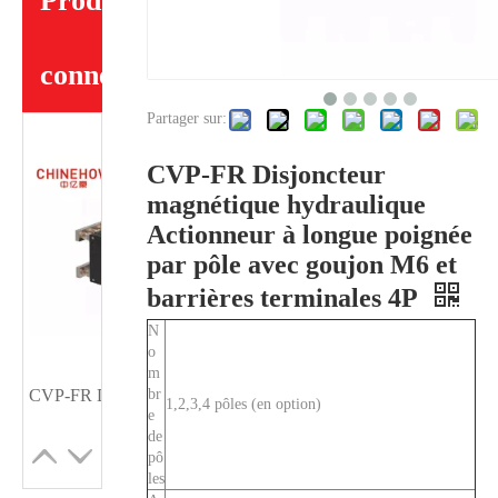
Produits
connexes
Partager sur:
CVP-FR Disjoncteur
magnétique hydraulique
Actionneur à longue poignée
par pôle avec goujon M6 et
barrières terminales 4P
N
o
m
br
CVP-FR Disjoncteur magnétique hydraulique Actionneur à longue poignée par pôle avec balle et interrupteur auxiliaire 4P
CVP-FR Disjoncteur magnétique hydraulique Actionneur à longue poignée par pôle avec goujon M6 et interrupteur auxiliaire 4P
1,2,3,4 pôles (en option)
e
de
pô
les