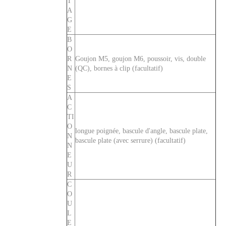
T
A
G
E
B
O
R
Goujon M5, goujon M6, poussoir, vis, double
N
(QC), bornes à clip (facultatif)
E
S
A
C
TI
O
longue poignée, bascule d'angle, bascule plate,
N
bascule plate (avec serrure) (facultatif)
N
E
U
R
C
O
U
L
E