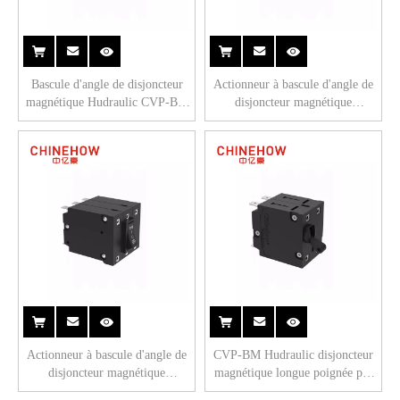
Bascule d'angle de disjoncteur
Actionneur à bascule d'angle de
magnétique Hudraulic CVP-BM
disjoncteur magnétique
avec actionneur de protection
Hudraulic CVP-BM avec bus à
avec languette (QC250) 2P
vis M4 3P
Actionneur à bascule d'angle de
CVP-BM Hudraulic disjoncteur
disjoncteur magnétique
magnétique longue poignée par
Hudraulic CVP-BM avec
unité actionneur avec languette