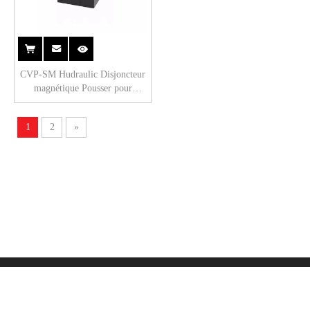
CVP-SM Hudraulic Disjoncteur
magnétique Pousser pour
réinitialiser l'actionneur avec
languette (QC250) 2P Noir
1
2
»