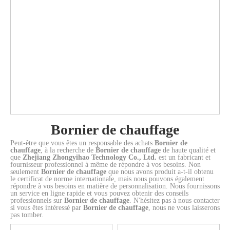
bus
bus
vis
unité
protection
protection
garde
goujon
goujon
1500VDC
à
à
M4
avec
avec
avec
avec
M6
M6
vis
vis
avec
bus
languette
languette
goujon
et
et
M5
M4
cosses
à
(QC250)
(QC250)
M6
interrupteur
barrières
1P
1P
Upturend
vis
2P
1P
et
auxiliaire
de
noir
3P
M5
noir
interrupteur
1P
borne
3P
auxiliaire
4P
1P
+
télécommande
Bornier de chauffage
Peut-être que vous êtes un responsable des achats
Bornier de
chauffage
, à la recherche de
Bornier de chauffage
de haute qualité et
que
Zhejiang Zhongyihao Technology Co., Ltd.
est un fabricant et
fournisseur professionnel à même de répondre à vos besoins. Non
seulement
Bornier de chauffage
que nous avons produit a-t-il obtenu
le certificat de norme internationale, mais nous pouvons également
répondre à vos besoins en matière de personnalisation. Nous fournissons
un service en ligne rapide et vous pouvez obtenir des conseils
professionnels sur
Bornier de chauffage
. N'hésitez pas à nous contacter
si vous êtes intéressé par
Bornier de chauffage
, nous ne vous laisserons
pas tomber.