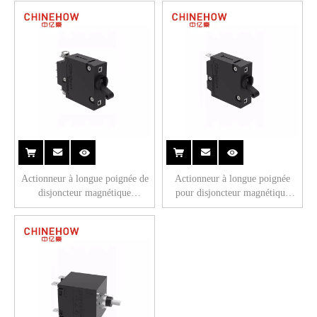
languette (QC250) 3P
(QC250) 2P
Actionneur à longue poignée de
Actionneur à longue poignée
disjoncteur magnétique
pour disjoncteur magnétique
Hudraulic de CVP-BM avec
Hudraulic CVP-BM avec
commutateur auxiliaire de Bus à
languette.(QC250) 1P
vis M4 1P