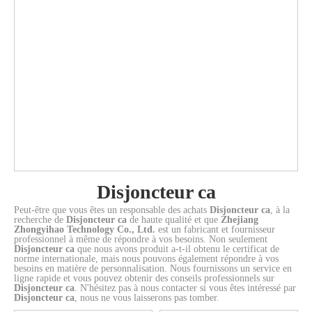
garde
vis
garde
pôles
vis
bus
(QC250)
protection
protection
protection
avec
balle
avec
et
M4
avec
avec
M4
à
2P
avec
avec
avec
balle
1P
goujon
bus
avec
vis
bus
avec
vis
Noir
languette
bus
languette
et
M6
à
cosses
M4
à
cosses
M5
(QC250)
à
(QC250)
interrupteur
et
vis
Upturend
avec
vis
Upturend
2P
3P
vis
1P
d'alarme
interrupteur
M5
3P
bus
M5
3P
M4
2P
auxiliaire
2P
à
4P
2P
2P
vis
M5
1P
Disjoncteur ca
Peut-être que vous êtes un responsable des achats
Disjoncteur ca
, à la
recherche de
Disjoncteur ca
de haute qualité et que
Zhejiang
Zhongyihao Technology Co., Ltd.
est un fabricant et fournisseur
professionnel à même de répondre à vos besoins. Non seulement
Disjoncteur ca
que nous avons produit a-t-il obtenu le certificat de
norme internationale, mais nous pouvons également répondre à vos
besoins en matière de personnalisation. Nous fournissons un service en
ligne rapide et vous pouvez obtenir des conseils professionnels sur
Disjoncteur ca
. N'hésitez pas à nous contacter si vous êtes intéressé par
Disjoncteur ca
, nous ne vous laisserons pas tomber.