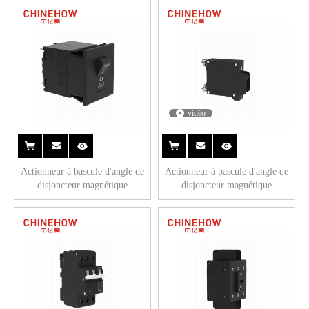
vidéo
Actionneur à bascule d'angle de
Actionneur à bascule d'angle de
disjoncteur magnétique
disjoncteur magnétique
Hudraulic CVP-SM avec
hydraulique CVP-TH avec garde
interrupteur auxiliaire noir 2P
et vis M4 avec cosses Upturend
(QC .250)
1P