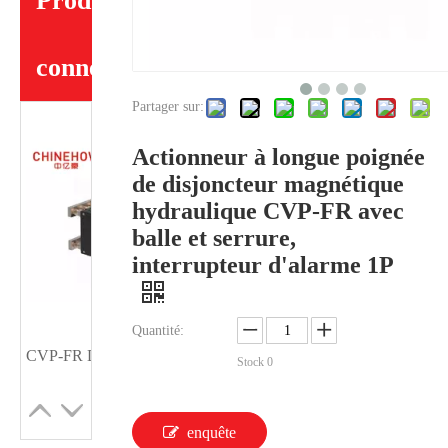
Produits
connexes
Partager sur:
Actionneur à longue poignée
de disjoncteur magnétique
hydraulique CVP-FR avec
balle et serrure,
interrupteur d'alarme 1P
Quantité:
CVP-FR Disjoncteur magnétique hydraulique Actionneur à longue poignée par pôle avec balle et interrupteur auxiliaire 4P
CVP-FR Disjoncteur magnétique hydraulique Actionneur à longue poignée par pôle avec goujon M6 et interrupteur auxiliaire 4P
Stock
0
enquête