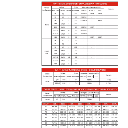
CVP-FR Disjoncteur magnétique hydraulique Actionneur à longue poignée par pôle avec vis M5 et barrières terminales 2P
Actionneur à longue poignée de disjoncteur magnétique hydraulique CVP-FR avec vis M5 et interrupteur auxiliaire 1P