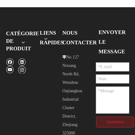
ENVOYER
LIENS
NOUS
CATÉGORIE
DE
LE
RAPIDES
CONTACTER
PRODUIT
MESSAGE
No.127

Nixiang
North Rd,
Wenzhou
Oujiangkou
Industrial
Cluster
District,
Soumettre
Zhejiang
325000