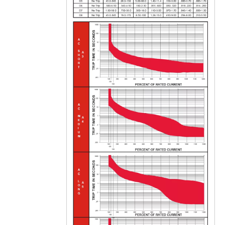
Actionneur à longue poignée de disjoncteur magnétique hydraulique CVP-FR par unité avec vis M5 et barrières de bornes 4P
CVP-FR Disjoncteur magnétique hydraulique Actionneur à longue poignée par unité avec balle et interrupteur d'alarme 3P
CVP-FR Disjoncteur magnétique hydraulique Actionneur à longue poignée par pôle avec vis M5 et barrières terminales 3P
CVP-FR Disjoncteur magnétique hydraulique Actionneur à longue poignée par pôle avec goujon M6 et barrières terminales 2P