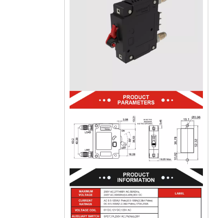
CVP-FR Disjoncteur magnétique hydraulique Actionneur à longue poignée par unité avec goujon M6 et barrières terminales 2P
CVP-FR Disjoncteur magnétique hydraulique Actionneur à longue poignée par pôle avec goujon M6 et barrières terminales 3P