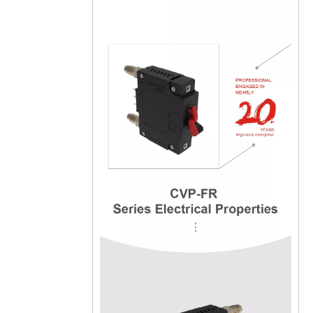
CVP-FR Disjoncteur magnétique hydraulique Actionneur à longue poignée par pôle avec vis M5 et barrières terminales 4P
Actionneur à longue poignée de disjoncteur magnétique hydraulique CVP-FR par unité avec goujon M6 et interrupteur d'alarme 3P
Actionneur à longue poignée de disjoncteur magnétique hydraulique CVP-FR par unité avec vis M5 et barrières de bornes 3P
CVP-FR Disjoncteur magnétique hydraulique Actionneur à longue poignée par unité avec goujon M6 et barrières terminales 4P