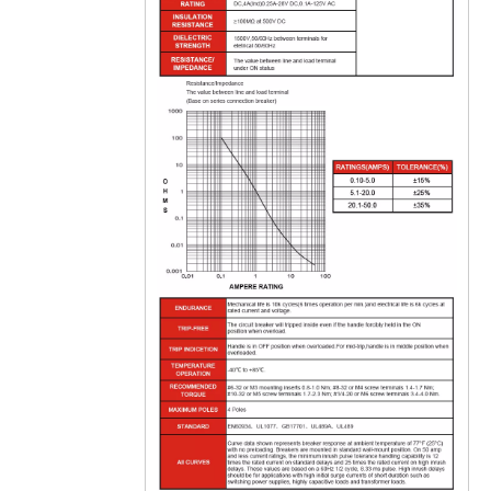
CVP-FR Disjoncteur magnétique hydraulique Actionneur à longue poignée par pôle avec goujon M6 et interrupteur auxiliaire 2P
CVP-FR Disjoncteur magnétique hydraulique Actionneur à longue poignée par unité avec vis M5 et barrières de borne 2P
CVP-FR Disjoncteur magnétique hydraulique Actionneur à longue poignée par unité avec goujon M6 et barrières terminales 3P
CVP-FR Disjoncteur magnétique hydraulique Actionneur à longue poignée par pôle avec goujon M6 et barrières terminales 4P